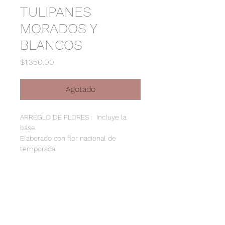
TULIPANES
MORADOS Y
BLANCOS
Precio
$1,350.00
Agotado
ARREGLO DE FLORES : incluye la
base.
Elaborado con flor nacional de
temporada.
DIMENCIONES :
45 X 30
POLÍTICAS DE ENVÍO
Pedidos 24 horas de anticipación.