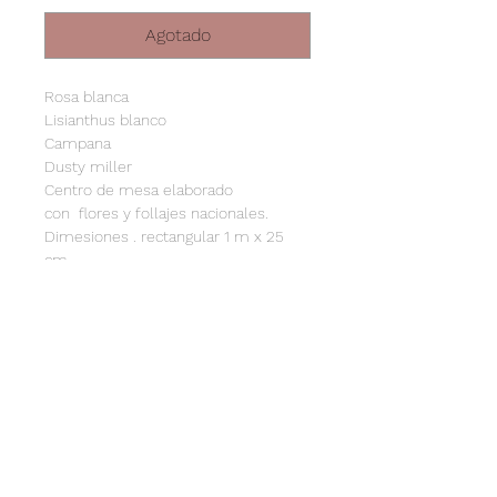
Agotado
Rosa blanca
Lisianthus blanco
Campana
Dusty miller
Centro de mesa elaborado
con flores y follajes nacionales.
Dimesiones . rectangular 1 m x 25
cm .
POLÍTICAS DE ENVÍO
Pedidos 24 horas de anticipación.
FLORES
En caso de necesitar algo para el
mismo día favor de comunicarse
Las flores son artículos que
vía mail o por instagram.
dependen de varios factores