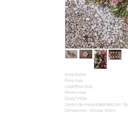
Rosa fiusha
Rosa rosa
Lisianthus rosa
Perrito rosa
Dusty miller
Centro de mesa elaborado con flor
Dimesiones . Circular 90cm.